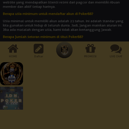
website yang mendapatkan lisensi resmi dari pagcor dan memiliki ribuan
member dan aktif setiap harinya.
Berapa usia minimum untuk mendaftar akun di Poker88?
Usia minimal untuk memiliki akun adalah 21 tahun. Ini adalah standar yang
kita gunakan untuk hidup di seluruh dunia. Jadi, jangan mainkan aturan ini.
Jika ada masalah dengan usia, kami tidak akan bertanggung jawab.
Berapa jumlah setoran minimum di situs Poker88?
Jumlah setoran minimum adalah Rp 10.000. Bukankah itu rendah? Dengan
uang yang begitu banyak, Anda bisa memainkan semua jenis permainan
yang disediakan oleh agen judi online POKER88.
HOME
Daftar
PROMOSI
LIVE CHAT
Cara Pembayaran:
Dukungan Perangkat :
Keamanan Terjamin :
© 2026 Poker88. All Rights Reserved | 18+