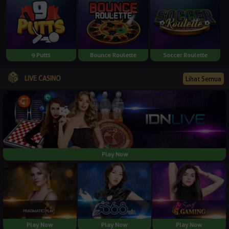
9 Putts
Bounce Roulette
Soccer Roulette
LIVE CASINO
Lihat Semua
Play Now
Play Now
Play Now
Play Now