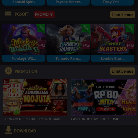
Satoshi Spins
Psycho Heroes
Tipsy Yeti ...
PGSOFT
PROMO
Lihat Semua
Monkeys Wil...
Tornado Ram...
Zombie Blas...
Lihat Semua
PROMOTION
TURNAMEN SPECIAL KEMERDEKAAN
CASH DROP GAME EKSKLUSIF
DOWNLOAD