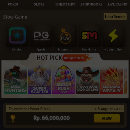
POKER
SLOTS
IDNLOTTERY
SPORTBOOKS
LIVE CASINO
NEW
Slots Game
Lihat Semua
TANGKAS
RTP
DEPOSIT
WITHDRAW
Idnslot
Pgsoft
Pragmatic
Slot Mania
No Limit City
HOT PICK
PROMOSI
RTP up to 97%
DOWNLOAD
REFERRAL
JACKPOT
Tournament Poker Prizes
08 August 2026
VIP MEMBER
Rp. 66,000,000
HUBUNGI KAMI