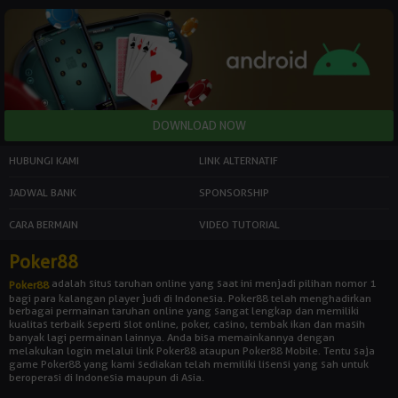
HUBUNGI KAMI
LINK ALTERNATIF
JADWAL BANK
SPONSORSHIP
CARA BERMAIN
VIDEO TUTORIAL
Poker88
adalah situs taruhan online yang saat ini menjadi pilihan nomor 1
Poker88
bagi para kalangan player judi di Indonesia. Poker88 telah menghadirkan
berbagai permainan taruhan online yang sangat lengkap dan memiliki
kualitas terbaik seperti slot online, poker, casino, tembak ikan dan masih
banyak lagi permainan lainnya. Anda bisa memainkannya dengan
melakukan login melalui link Poker88 ataupun Poker88 Mobile. Tentu saja
game Poker88 yang kami sediakan telah memiliki lisensi yang sah untuk
beroperasi di Indonesia maupun di Asia.