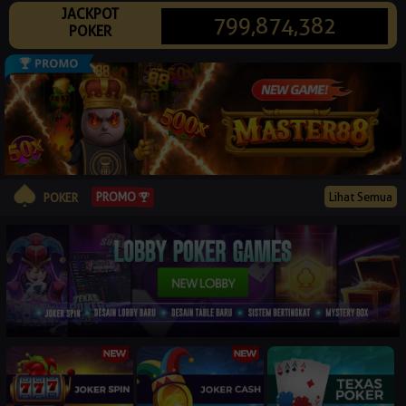
JACKPOT
© 2026 chips88.site. All Rights Reserved | 18+
799,874,382
POKER
PROMO
Lihat Semua
POKER